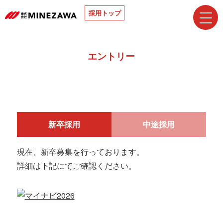
採用トップ
お知らせ
エントリー
先輩からのメッセージ
第三営業部 杉浦 裕
第四営業部 萩原 祥元
営業アシスタント 内藤 帆夏
MINEZAWA サクセスストーリー
新卒採用
中途採用
エンジニアリング部の挑戦
インドネシアでの挑戦
現在、新卒募集を行っております。
詳細は下記にてご確認ください。
数字で見るMINEZAWA
募集要項