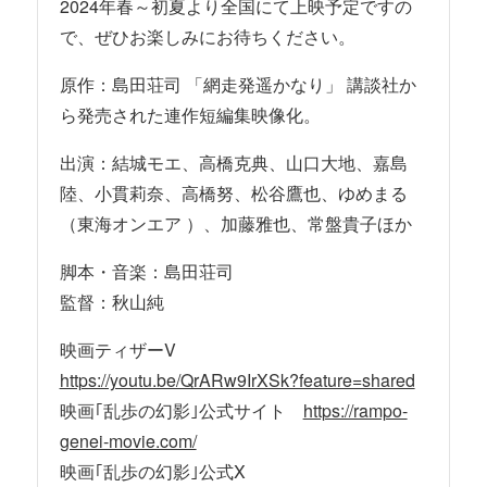
2024年春～初夏より全国にて上映予定ですの
で、ぜひお楽しみにお待ちください。
原作：島田荘司 「網走発遥かなり」 講談社か
ら発売された連作短編集映像化。
出演：結城モエ、高橋克典、山口大地、嘉島
陸、小貫莉奈、高橋努、松谷鷹也、ゆめまる
（東海オンエア ）、加藤雅也、常盤貴子ほか
脚本・音楽：島田荘司
監督：秋山純
映画ティザーV
https://youtu.be/QrARw9IrXSk?feature=shared
映画｢乱歩の幻影｣公式サイト
https://rampo-
genei-movie.com/
映画｢乱歩の幻影｣公式X