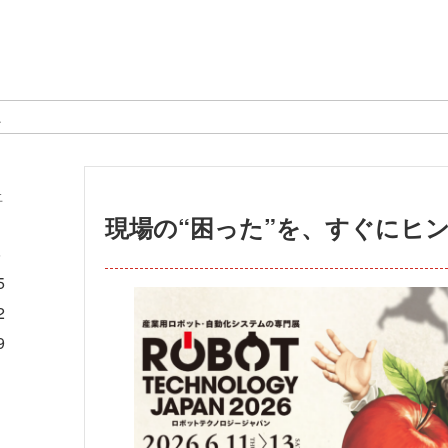
…
土
現場の“困った”を、すぐにヒ
1
8
5
2
9