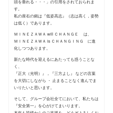
頭を垂れる・・・」の引用をされておられま
す。
私の座右の銘は『低姿高志』（志は高く，姿勢
は低く）であります。
ＭＩＮＥＺＡＷＡ will ＣＨＡＮＧＥ は、
ＭＩＮＥＺＡＷＡ is ＣＨＡＮＧＩＮＧ に進
化しつつあります。
新たな時代を迎えるにあたっても惑うことな
く、
『正大（光明）』，『三方よし』 などの言葉
を大切にしながら ・ 止まることなく進んでま
いりたいと思います。
そして、グループ会社全てにおいて、私たちは
『安全第一』を心がけてまいります。
本年も皆様からのご支援を、どうぞよろしくお