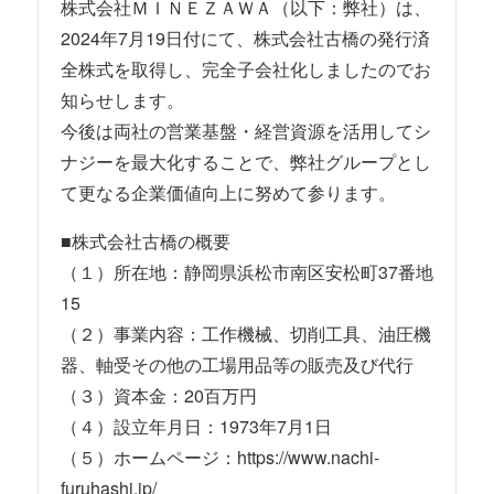
株式会社ＭＩＮＥＺＡＷＡ（以下：弊社）は、
2024年7月19日付にて、株式会社古橋の発行済
全株式を取得し、完全子会社化しましたのでお
知らせします。
今後は両社の営業基盤・経営資源を活用してシ
ナジーを最大化することで、弊社グループとし
て更なる企業価値向上に努めて参ります。
■株式会社古橋の概要
（１）所在地：静岡県浜松市南区安松町37番地
15
（２）事業内容：工作機械、切削工具、油圧機
器、軸受その他の工場用品等の販売及び代行
（３）資本金：20百万円
（４）設立年月日：1973年7月1日
（５）ホームページ：https://www.nachi-
furuhashi.jp/