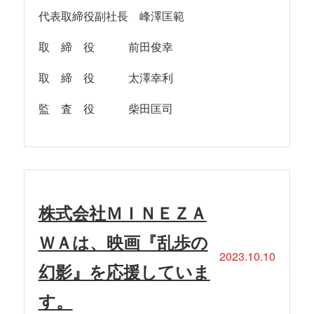
代表取締役副社長 峰澤匡範
取 締 役 前田俊幸
取 締 役 太澤幸利
監 査 役 柴田匡司
株式会社ＭＩＮＥＺＡ
ＷＡは、映画『乱歩の
2023.10.10
幻影』を応援していま
す。