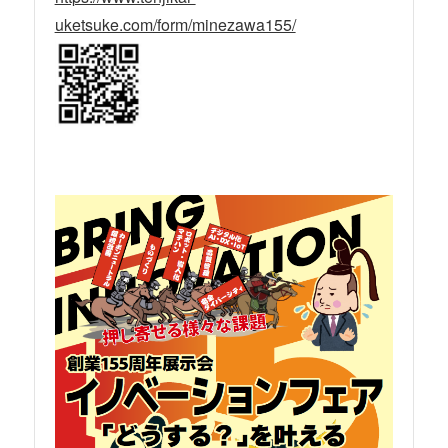
uketsuke.com/form/minezawa155/