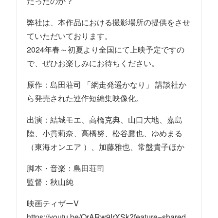
だったのか？
弊社は、本作品における撮影場所の提供をさせ
ていただいております。
2024年春～初夏より全国にて上映予定ですの
で、ぜひお楽しみにお待ちください。
原作：島田荘司 「網走発遥かなり」 講談社か
ら発売された連作短編集映像化。
出演：結城モエ、高橋克典、山口大地、嘉島
陸、小貫莉奈、高橋努、松谷鷹也、ゆめまる
（東海オンエア ）、加藤雅也、常盤貴子ほか
脚本・音楽：島田荘司
監督：秋山純
映画ティザーV
https://youtu.be/QrARw9IrXSk?feature=shared